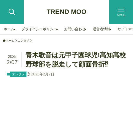
TREND MOO
MENU
ホーム
プライバシーポリシー
お問い合わせ
運営者情報
サイトマ
ホーム
エンタメ
青木歌音は元甲子園球児!高知高校
2025
2/07
野球部を脱走して顔面骨折⁉︎
2025年2月7日
エンタメ