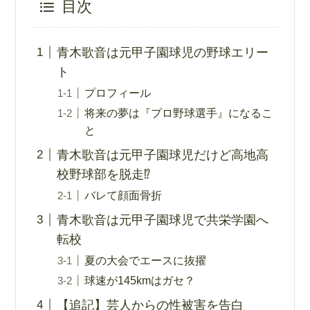
目次
青木歌音は元甲子園球児の野球エリー
ト
プロフィール
将来の夢は『プロ野球選手』になるこ
と
青木歌音は元甲子園球児だけど高地高
校野球部を脱走⁉︎
バレて顔面骨折
青木歌音は元甲子園球児で共栄学園へ
転校
夏の大会でエースに抜擢
球速が145kmはガセ？
【追記】芸人からの性被害を告白