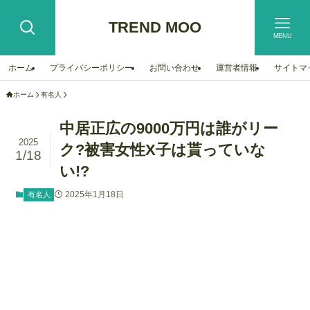
TREND MOO
MENU
ホーム
プライバシーポリシー
お問い合わせ
運営者情報
サイトマ
ホーム
有名人
中居正広の9000万円は誰がリー
2025
ク?被害女性X子は貰っていな
1/18
い!?
2025年1月18日
有名人