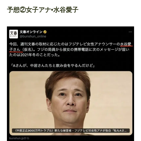
予想②女子アナ•水谷愛子