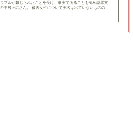
トラブルが報じられたことを受け、事実であることを認め謝罪文
Pの中居正広さん。 被害女性について実名は出ていないものの、