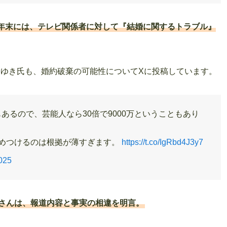
年末には、テレビ関係者に対して『結婚に関するトラブル』
ろゆき氏も、婚約破棄の可能性についてXに投稿しています。
あるので、芸能人なら30倍で9000万ということもあり
決めつけるのは根拠が薄すぎます。
https://t.co/IgRbd4J3y7
025
広さんは、報道内容と事実の相違を明言。