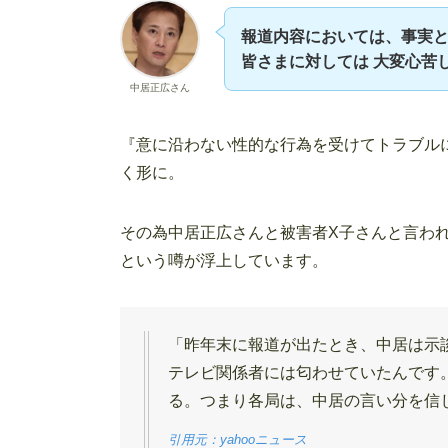
報道内容においては、事実
皆さまに対しては 大変心苦
中居正広さん
『意に沿わない性的な行為を受けてトラブル
く形に。
その為中居正広さんと被害者X子さんと言わ
という噂が浮上しています。
「昨年末に報道が出たとき、中居は示談
テレビ関係者には匂わせていたんです
る。つまり各局は、中居の言い分を信
引用元：yahooニュース