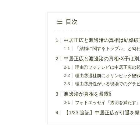
目次
中居正広と渡邊渚の真相は結婚破棄
「結婚に関するトラブル」と匂
中居正広と渡邊渚の真相•X子は別
理由①フジテレビは中居正広の
理由②退社前にオリンピック観
理由③男性がいる現場でのグラ
渡邊渚が真相を暴露⁉︎
フォトエッセイ『透明を満たす
【1/23 追記】中居正広が引退を