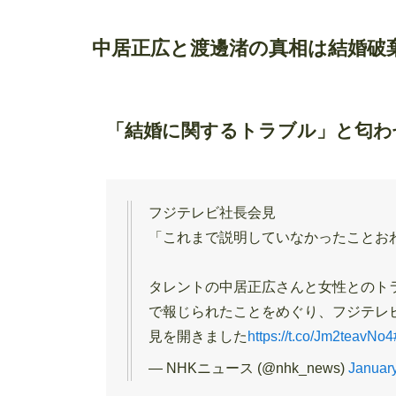
中居正広と渡邊渚の真相は結婚破棄
「結婚に関するトラブル」と匂わ
フジテレビ社長会見
「これまで説明していなかったことお
タレントの中居正広さんと女性とのト
で報じられたことをめぐり、フジテレ
見を開きました
https://t.co/Jm2teavNo4
— NHKニュース (@nhk_news)
January