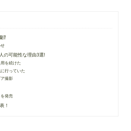
⁉︎
わせ
人の可能性な理由3選!
起用を続けた
戦に行っていた
ビア撮影
』を発売
発表！