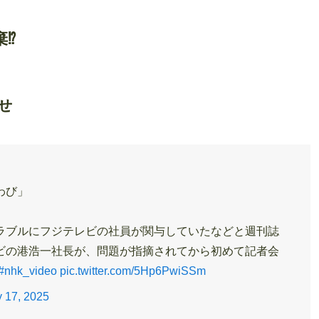
⁉︎
せ
わび」
ラブルにフジテレビの社員が関与していたなどと週刊誌
ビの港浩一社長が、問題が指摘されてから初めて記者会
#nhk_video
pic.twitter.com/5Hp6PwiSSm
 17, 2025