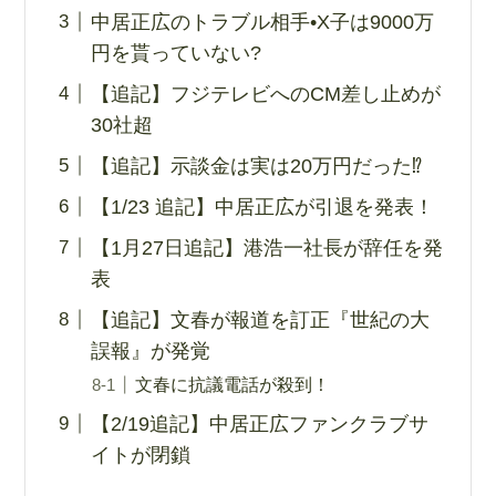
中居正広のトラブル相手•X子は9000万
円を貰っていない?
【追記】フジテレビへのCM差し止めが
30社超
【追記】示談金は実は20万円だった⁉︎
【1/23 追記】中居正広が引退を発表！
【1月27日追記】港浩一社長が辞任を発
表
【追記】文春が報道を訂正『世紀の大
誤報』が発覚
文春に抗議電話が殺到！
【2/19追記】中居正広ファンクラブサ
イトが閉鎖