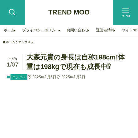
TREND MOO
MENU
ホーム
プライバシーポリシー
お問い合わせ
運営者情報
サイトマ
ホーム
エンタメ
大森元貴の身長は自称198cm!体
2025
1/07
重は198kgで現在も成長中⁉︎
2025年1月5日
2025年1月7日
エンタメ